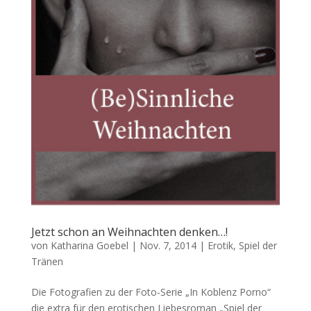
Jetzt schon an Weihnachten denken…!
von
Katharina Goebel
|
Nov. 7, 2014
|
Erotik
,
Spiel der
Tränen
Die Fotografien zu der Foto-Serie „In Koblenz Porno“
die extra für den erotischen Liebesroman „Spiel der