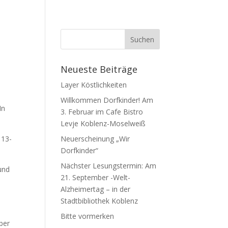
n
Neueste Beiträge
Layer Köstlichkeiten
Willkommen Dorfkinder! Am
In
3. Februar im Cafe Bistro
Levje Koblenz-Moselweiß
 13-
Neuerscheinung „Wir
Dorfkinder“
Nächster Lesungstermin: Am
und
21. September -Welt-
Alzheimertag – in der
Stadtbibliothek Koblenz
Bitte vormerken
ber