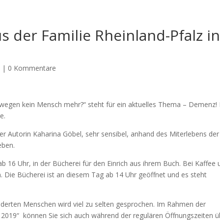
 der Familie Rheinland-Pfalz i
n
|
0 Kommentare
 deswegen kein Mensch mehr?“ steht für ein aktuelles Thema – Demenz! 
e.
r Autorin Kaharina Göbel, sehr sensibel, anhand des Miterlebens der
eben.
b 16 Uhr, in der Bücherei für den Einrich aus ihrem Buch. Bei Kaffee 
n. Die Bücherei ist an diesem Tag ab 14 Uhr geöffnet und es steht
nderten Menschen wird viel zu selten gesprochen. Im Rahmen der
 2019“ können Sie sich auch während der regulären Öffnungszeiten ü